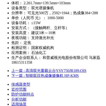
体积：
2.261.7mm×139.5mm×103mm
设备类型：
双光谱摄像机
分辨率：
可见光500万，2592×1944；热成像384×288
单价（人民币 元）：
1000-5000
设备功耗：
≤15W
安装方式：
（接触网杆、立杆等）
安装高度：
建议3米～10米
夜视功能：
支持激光补光
焦距：
定焦
检测证明：
国家权威机构
应用案例：
石油化工
生产企业联系人：
和普威视光电股份有限公司 马家磊
18615311358
上一篇
: 高清双光重载云台YSY750JR189-OIS
下一篇
: 智能双目热成像摄像机 HP-KMS
传感器类型
监控范围
防护功能特点
分析功能
适用场景