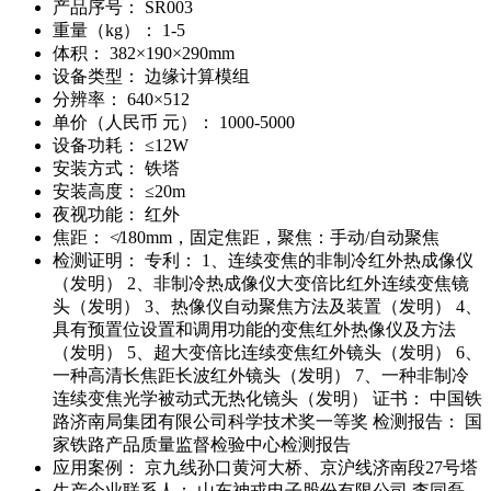
产品序号：
SR003
重量（kg）：
1-5
体积：
382×190×290mm
设备类型：
边缘计算模组
分辨率：
640×512
单价（人民币 元）：
1000-5000
设备功耗：
≤12W
安装方式：
铁塔
安装高度：
≤20m
夜视功能：
红外
焦距：
≮180mm，固定焦距，聚焦：手动/自动聚焦
检测证明：
专利： 1、连续变焦的非制冷红外热成像仪
（发明） 2、非制冷热成像仪大变倍比红外连续变焦镜
头（发明） 3、热像仪自动聚焦方法及装置（发明） 4、
具有预置位设置和调用功能的变焦红外热像仪及方法
（发明） 5、超大变倍比连续变焦红外镜头（发明） 6、
一种高清长焦距长波红外镜头（发明） 7、一种非制冷
连续变焦光学被动式无热化镜头（发明） 证书： 中国铁
路济南局集团有限公司科学技术奖一等奖 检测报告： 国
家铁路产品质量监督检验中心检测报告
应用案例：
京九线孙口黄河大桥、京沪线济南段27号塔
生产企业联系人：
山东神戎电子股份有限公司 李同磊