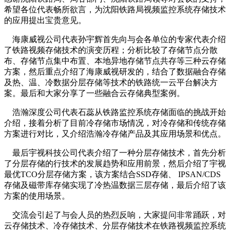
希望各位代表畅所欲言，为沈阳铁路局视频监控系统存储技术
的应用提出宝贵意见。
海康威视公司代表孙宇辉首先向与会各单位的专家代表介绍
了铁路视频存储技术的演变历程；分析比较了存储节点分散
布、存储节点集中布置、本地异地存储节点共存等三种云存储
方案，然后重点介绍了海康威视研发的，结合了数据融合存储
及热、温、冷数据分层存储等技术的铁路统一云平台解决方
案。最后和大家分享了一些融合云存储典型案例。
浩瀚深度公司代表石蕊从铁路监控系统存储面临的挑战开始
介绍，接着分析了目前冷存储市场情况，对冷存储和传统存储
方案进行对比，又介绍浩瀚冷存储产品及其应用场景和优点。
最后宇视科技公司代表介绍了一种分层存储技术，首先分析
了分层存储的行技术的发展趋势和应用前景，然后介绍了宇视
最优TCO分层存储方案，该方案结合SSD存储、 IPSAN/CDS
存储及磁带库存储实现了冷热温数据三层存储，最后介绍了该
方案的使用场景。
交流会引起了与会人员的热烈反响，大家提问非常踊跃，对
云存储技术、冷存储技术、分层存储技术在铁路视频监控系统