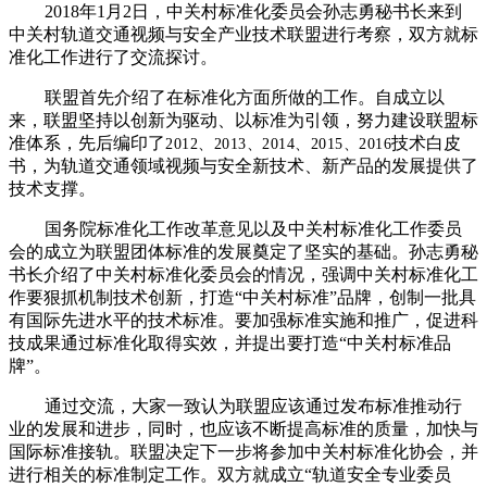
2018
年
1
月
2
日，中关村标准化委员会孙志勇秘书长来到
中关村轨道交通视频与安全产业技术联盟进行考察，双方就标
准化工作进行了交流探讨。
联盟首先介绍了在标准化方面所做的工作。自成立以
来，联盟坚持以创新为驱动、以标准为引领，努力建设联盟标
准体系，先后编印了
技术白皮
2012、
2013、
2014、
2015、
2016
书，为轨道交通领域视频与安全新技术、新产品的发展提供了
技术支撑。
国务院标准化工作改革意见以及中关村标准化工作委员
会的成立为联盟团体标准的发展奠定了坚实的基础。孙志勇秘
书长介绍了中关村标准化委员会的情况，强调中关村标准化工
作要狠抓机制技术创新，打造
“
中关村标准
”
品牌，创制一批具
有国际先进水平的技术标准。要加强标准实施和推广，促进科
技成果通过标准化取得实效，并提出要打造“中关村标准品
牌”。
通过交流，大家一致认为联盟应该通过发布标准推动行
业的发展和进步，同时，也应该不断提高标准的质量，加快与
国际标准接轨。联盟决定下一步将参加中关村标准化协会，并
进行相关的标准制定工作。双方就成立“轨道安全专业委员