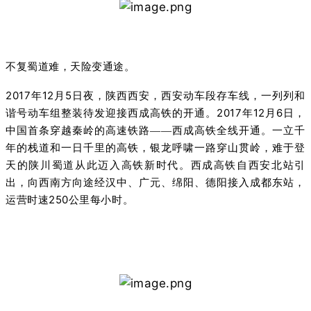
不复蜀道难，天险变通途。
2017
12
5
年
月
日夜，陕西西安，西安动车段存车线，一列列和
2017
12
6
谐号动车组整装待发迎接西成高铁的开通。
年
月
日，
中国首条穿越秦岭的高速铁路——西成高铁全线开通。一立千
年的栈道和一日千里的高铁，银龙呼啸一路穿山贯岭，难于登
天的陕川蜀道从此迈入高铁新时代。西成高铁自西安北站引
出，向西南方向途经汉中、广元、绵阳、德阳接入成都东站，
250
运营时速
公里每小时。