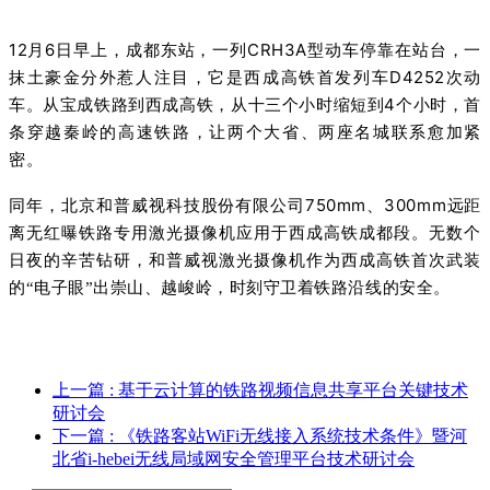
12
6
CRH3A
月
日早上，成都东站，一列
型动车停靠在站台，一
D4252
抹土豪金分外惹人注目，它是西成高铁首发列车
次动
4
车。从宝成铁路到西成高铁，从十三个小时缩短到
个小时，首
条穿越秦岭的高速铁路，让两个大省、两座名城联系愈加紧
密。
750mm
300mm
同年，北京和普威视科技股份有限公司
、
远距
离无红曝铁路专用激光摄像机应用于西成高铁成都段。无数个
日夜的辛苦钻研，和普威视激光摄像机作为西成高铁首次武装
的“电子眼”出崇山、越峻岭，时刻守卫着铁路沿线的安全。
上一篇
: 基于云计算的铁路视频信息共享平台关键技术
研讨会
下一篇
: 《铁路客站WiFi无线接入系统技术条件》暨河
北省i-hebei无线局域网安全管理平台技术研讨会