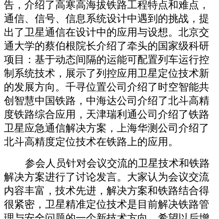
告，介绍了高寒高海拔铁路工程特点和难点，
通信、信号、信息系统设计中遇到的挑战，提
出了卫星通信在设计中的应用与设想。北京交
通
大
学的
蔡伯根
院长
介绍了
牵头的国家级科研
项目：
基于动态间隔的运能可配置列车运行控
制系统技术，
展示了列控应用卫星定位技术新
的发展方向。
千寻位置
公司
介绍了
时空
智能共
创智慧中国铁路，中海达
公司介
绍了北斗高精
度铁路综合应用，天津瑞利通
公司介绍了
铁路
卫星应急通信解决方案，上海华测
公司介绍了
北斗高精度定位技术在铁路上的应用。
参会人员
针对会议交流的
卫星
技术和
铁路
解决方案进行了讨论
发言
。大家认为会议交流
内容丰富，技术先进，解决方案和铁路结合得
很紧密，
卫星精准定位
技术
是
目前解决铁路管
理与安全
问题
的
一个
新
技术
方向，希望以后增