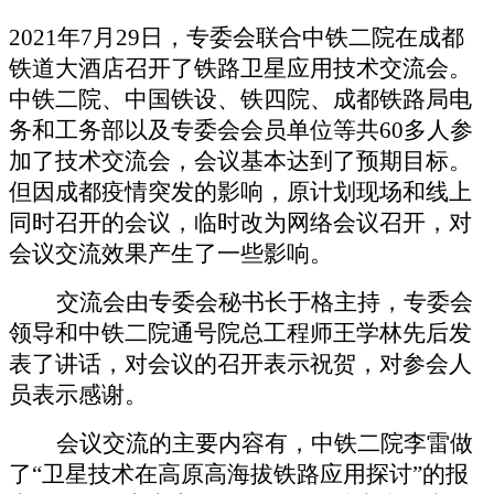
2021年7月2
9
日，专委会联合中铁二院在成都
铁道大酒店
召开
了
铁路卫星应用技术交流会。
中铁二院、中国铁设、铁四院、成都铁路局电
务和工务
部
以及
专委会
会员
单位等
共
6
0
多人参
加了技术交流
会
，
会议基本达到了预期目标。
但因成都疫情突发的影响，原计划现场和线上
同时召开的会议，临时改为网络会议召开，对
会议交流效果产生了一些影响。
交流
会由专委会秘书长于格主持
，
专委会
领导和中铁二院通号院总工程师王学林先后发
表
了
讲话，对会议的召开表示祝贺，对参会
人
员
表示感谢。
会议交流的主要内容有，
中铁二院李雷做
了
“卫星技术在高原高海拔铁路应用探讨”的报