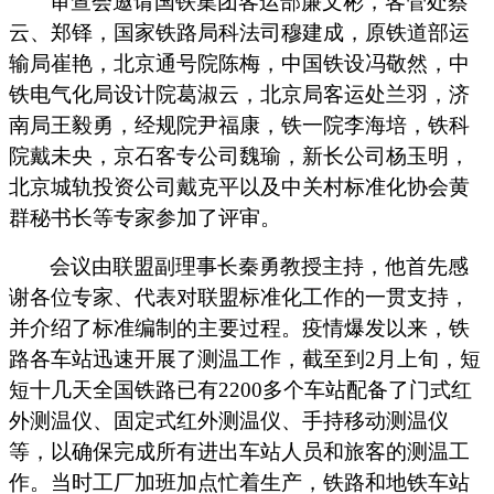
审查会邀请国铁集团客运部廉文彬，客管处蔡
云、郑铎，国家铁路局科法司穆建成，原铁道部运
输局崔艳，北京通号院陈梅，中国铁设冯敬然，中
铁电气化局设计院葛淑云，北京局客运处兰羽，济
南局王毅勇，经规院尹福康，铁一院李海培，铁科
院戴未央，京石客专公司魏瑜，新长公司杨玉明，
北京城轨投资公司戴克平以及中关村标准化协会黄
群秘书长等专家参加了评审。
会议由联盟副理事长秦勇教授主持，他首先感
谢各位专家、代表对联盟标准化工作的一贯支持，
并介绍了标准编制的主要过程。疫情爆发以来，铁
路各车站迅速开展了测温工作，截至到
2月上旬，短
短十几天全国铁路已有2200多个车站配备了门式红
外测温仪、固定式红外测温仪、手持移动测温仪
等，
以确保
完成
所有进出车站人员和旅客的测温
工
作
。当时工厂加班加点忙着生产，铁路和地铁车站